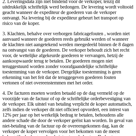
2. Leveringsdata zijn niet bindend voor de verkoper, tenzij dit
uitdrukkelijk schriftelijk werd bedongen. De levering wordt voltooid
geacht wanneer de expediteur de goederen van de verkoper
ontvangt. Na levering bij de expediteur gebeurt het transport op
risico van de koper.
3. Klachten, behalve over verborgen fabricagefouten , worden niet
aanvaard wanneer de goederen reeds gebruikt werden of wanneer
de klachten niet aangetekend werden meegedeeld binnen de 8 dagen
na ontvangst van de goederen. De verkoper behoudt zich het recht
voor, de wettelijke afgekeurde goederen te vervangen, hetzij de
aankoopwaarde terug te betalen. De goederen mogen niet
teruggestuurd worden zonder voorafgaandelijke schriftelijke
toestemming van de verkoper. Dergelijke toestemming is geen
erkenning van het feit dat de teruggegeven goederen fouten
vertonen of niet overeenstemmen met het order.
4. De facturen moeten worden betaald op de dag vermeld op de
voorzijde van de factuur of op de schriftelijke orderbevestiging van
de verkoper. Elk uitstel van betaling verplicht de koper automatisch,
zelfs indien de verkoper dit niet officieel opvordert, een intrest van
12% per jaar op het werkelijk bedrag te betalen, behoudens alle
andere schade die door de verkoper geëist kan worden. In geval van
niet-betaling van de factuur op de overeengekomen dag, kan de
verkoper de koper vervolgen voor het bekomen van de meest