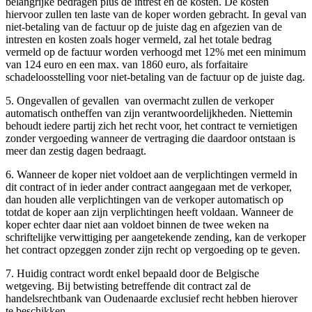
belangrijke bedragen plus de intrest en de kosten. De kosten
hiervoor zullen ten laste van de koper worden gebracht. In geval van
niet-betaling van de factuur op de juiste dag en afgezien van de
intresten en kosten zoals hoger vermeld, zal het totale bedrag
vermeld op de factuur worden verhoogd met 12% met een minimum
van 124 euro en een max. van 1860 euro, als forfaitaire
schadeloosstelling voor niet-betaling van de factuur op de juiste dag.
5. Ongevallen of gevallen van overmacht zullen de verkoper
automatisch ontheffen van zijn verantwoordelijkheden. Niettemin
behoudt iedere partij zich het recht voor, het contract te vernietigen
zonder vergoeding wanneer de vertraging die daardoor ontstaan is
meer dan zestig dagen bedraagt.
6. Wanneer de koper niet voldoet aan de verplichtingen vermeld in
dit contract of in ieder ander contract aangegaan met de verkoper,
dan houden alle verplichtingen van de verkoper automatisch op
totdat de koper aan zijn verplichtingen heeft voldaan. Wanneer de
koper echter daar niet aan voldoet binnen de twee weken na
schriftelijke verwittiging per aangetekende zending, kan de verkoper
het contract opzeggen zonder zijn recht op vergoeding op te geven.
7. Huidig contract wordt enkel bepaald door de Belgische
wetgeving. Bij betwisting betreffende dit contract zal de
handelsrechtbank van Oudenaarde exclusief recht hebben hierover
te beschikken.