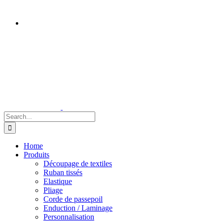
Search
for:
Home
Produits
Découpage de textiles
Ruban tissés
Elastique
Pliage
Corde de passepoil
Enduction / Laminage
Personnalisation