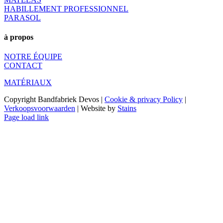
HABILLEMENT PROFESSIONNEL
PARASOL
à propos
NOTRE ÉQUIPE
CONTACT
MATÉRIAUX
Copyright Bandfabriek Devos |
Cookie & privacy Policy
|
Verkoopsvoorwaarden
| Website by
Stains
LinkedIn
Email
Page load link
Go
to
Top